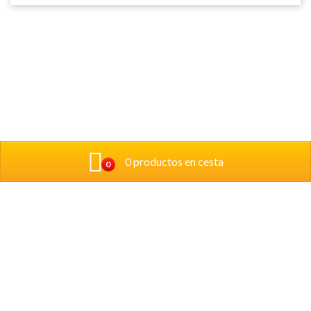
0 productos en cesta
0
Donde estamos:
Calle Pintor Crispín 6 Bajo 31008, Pamplona
Telefono: 948171651