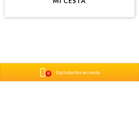
MI CESTA
0 productos en cesta
0
Donde estamos:
Calle Pintor Crispín 6 Bajo 31008, Pamplona
Telefono: 948171651