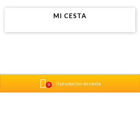
MI CESTA
0 productos en cesta
0
Donde estamos:
Calle Pintor Crispín 6 Bajo 31008, Pamplona