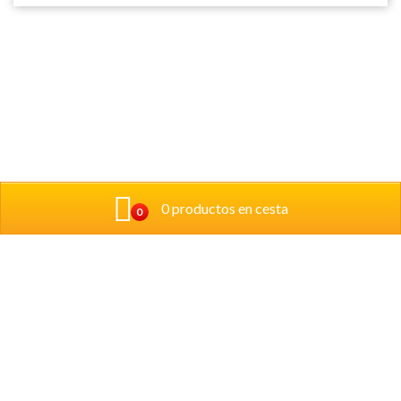
0 productos en cesta
0
Donde estamos:
Calle Pintor Crispín 6 Bajo 31008, Pamplona
Telefono: 948171651