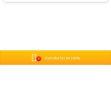
0 productos en cesta
0
Donde estamos:
Calle Pintor Crispín 6 Bajo 31008, Pamplona
Telefono: 948171651