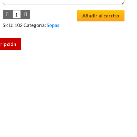
Añadir al carrito
SKU:
102
Categoría:
Sopas
ripción