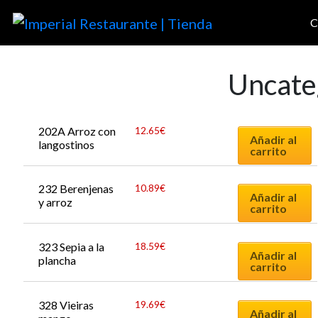
C
Uncate
202A Arroz con 
12.65
€
Añadir al
langostinos
carrito
232 Berenjenas 
10.89
€
Añadir al
y arroz
carrito
323 Sepia a la 
18.59
€
Añadir al
plancha
carrito
328 Vieiras 
19.69
€
Añadir al