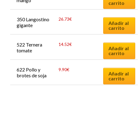
mango
carrito
350 Langostino 
26.73
€
Añadir al
gigante
carrito
522 Ternera 
14.52
€
Añadir al
tomate
carrito
622 Pollo y 
9.90
€
Añadir al
brotes de soja
carrito