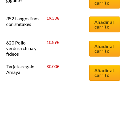
gigante
carrito
352 Langostinos 
19.58
€
Añadir al
con shitakes
carrito
620 Pollo 
10.89
€
Añadir al
verdura china y 
carrito
fideos
Tarjeta regalo 
80.00
€
Añadir al
Amaya
carrito