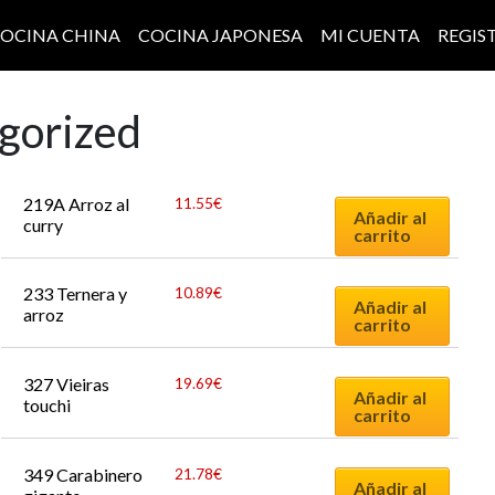
OCINA CHINA
COCINA JAPONESA
MI CUENTA
REGIS
gorized
219A Arroz al 
11.55
€
Añadir al
curry
carrito
233 Ternera y 
10.89
€
Añadir al
arroz
carrito
327 Vieiras 
19.69
€
Añadir al
touchi
carrito
349 Carabinero 
21.78
€
Añadir al