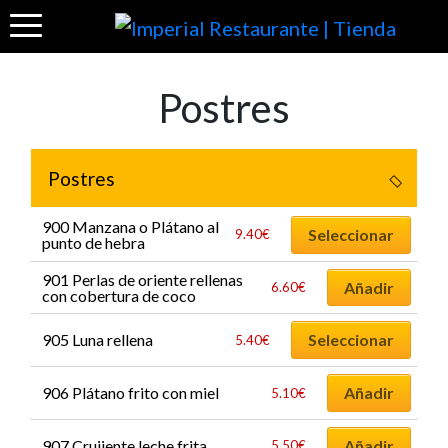
Postres
Postres
900 Manzana o Plátano al
Seleccionar
9.40
€
punto de hebra
901 Perlas de oriente rellenas
Añadir
6.60
€
con cobertura de coco
905 Luna rellena
Seleccionar
5.40
€
906 Plátano frito con miel
Añadir
5.10
€
907 Crujiente leche frita
Añadir
5.50
€