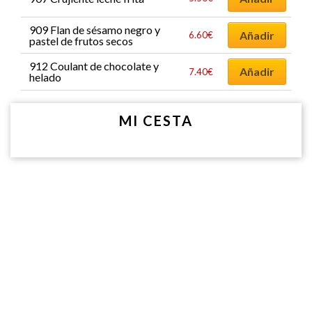
909 Flan de sésamo negro y
Añadir
6.60
€
pastel de frutos secos
912 Coulant de chocolate y
Añadir
7.40
€
helado
MI CESTA