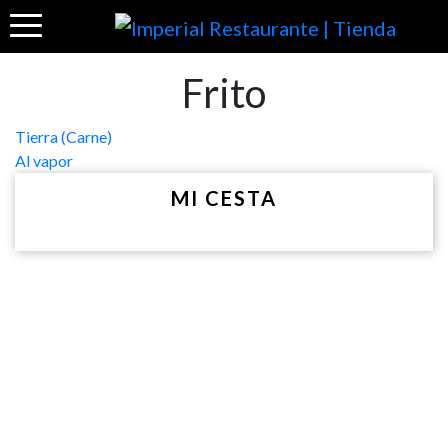
Frito
Navegación
Tierra (Carne)
Al vapor
de
MI CESTA
entradas